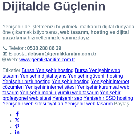
Dijitalde Güçlenin
Yenişehir’de işletmenizi büyütmek, markanızı dijital dünyada
öne çıkarmak istiyorsanız,
web tasarım, hosting ve dijital
pazarlama
hizmetlerimizle yanınızdayız.
📞 Telefon:
0538 288 86 39
📧 E-posta:
iletisim@gemliktanitim.com.tr
🌐 Web:
www.gemliktanitim.com.tr
Etiketler:
Bursa Yenişehir hosting
Bursa Yenişehir web
tasarım
Yenişehir dijital ajans
Yenişehir güvenli hosting
Yenişehir hızlı hosting
Yenişehir hosting
Yenişehir internet
çözümleri
Yenişehir internet sitesi
Yenişehir kurumsal web
tasarım
Yenişehir mobil uyumlu web tasarım
Yenişehir
profesyonel web sitesi
Yenişehir seo
Yenişehir SSD hosting
Yenişehir web sitesi fiyatları
Yenişehir web tasarım
Paylaş