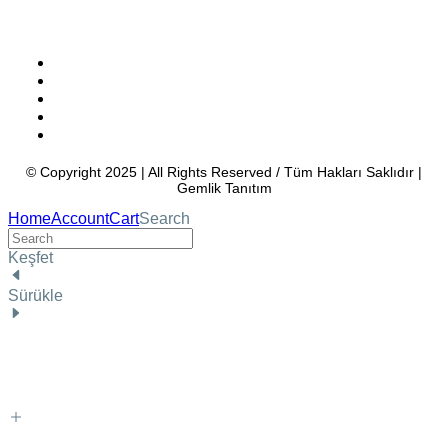
4.98 Tavsiye eden kullanıcılar
Bursa Hosting
İstanbul Hosting
Ankara Hosting
İzmir Hosting
Türkiye Hosting
© Copyright 2025 | All Rights Reserved / Tüm Hakları Saklıdır |
Gemlik Tanıtım
Home
Account
Cart
Search
Keşfet
Sürükle