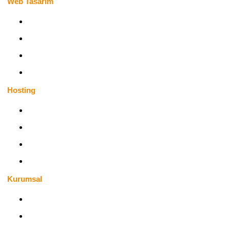
Web Tasarım
Kişisel Web Sitesi
Kurumsal Web Site
Şirket Web Sitesi
Profesyonel Web Site
Hosting
Bireysel Hosting
Kurumsal Hosting
Profesyonel Hosting
Radyo Hosting
Yeni
Kurumsal
Hakkımızda
SSS