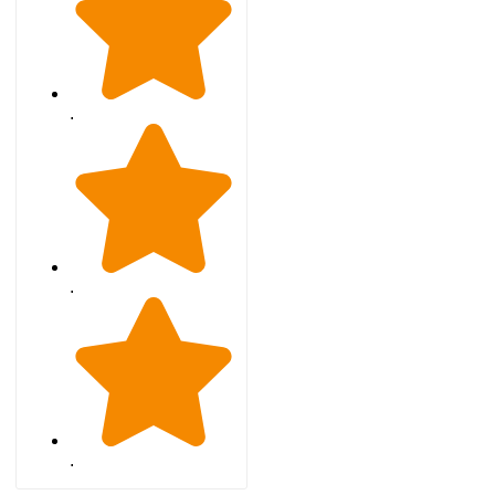
.
.
.