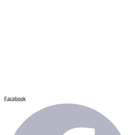
Bilişim sektöründeki tecrübemizle; bireysel girişimcilerden
kurumsal firmalara kadar geniş bir müşteri kitlesine hizmet
veriyoruz.
Facebook