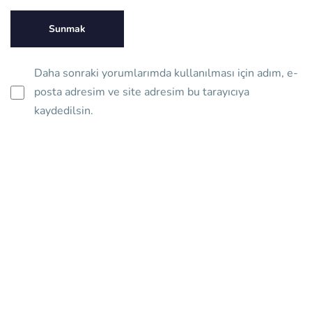
Daha sonraki yorumlarımda kullanılması için adım, e-
posta adresim ve site adresim bu tarayıcıya
kaydedilsin.
Bilişim sektöründeki tecrübemizle; bireysel girişimcilerden
kurumsal firmalara kadar geniş bir müşteri kitlesine hizmet
veriyoruz.