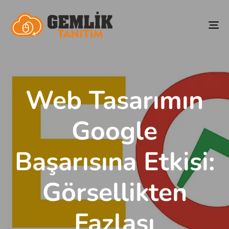
To
na
Web Tasarımın
Google
Başarısına Etkisi:
Görsellikten
Fazlası