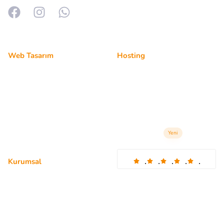
Web Tasarım
Hosting
Kişisel Web Sitesi
Bireysel Hosting
Kurumsal Web Site
Kurumsal Hosting
Şirket Web Sitesi
Profesyonel Hosting
Profesyonel Web Site
Radyo Hosting
Yeni
.
.
.
.
.
Kurumsal
4.98 Tavsiye eden kullanıcılar
Hakkımızda
Bursa Hosting
SSS
İstanbul Hosting
Ankara Hosting
Gizlilik Politikası