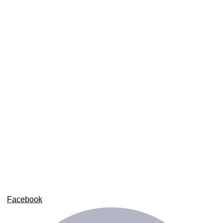
Bilişim sektöründeki tecrübemizle; bireysel girişimcilerden
kurumsal firmalara kadar geniş bir müşteri kitlesine hizmet
veriyoruz.
Facebook