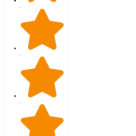
.
.
.