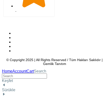
.
4.98 Tavsiye eden kullanıcılar
Bursa Hosting
İstanbul Hosting
Ankara Hosting
İzmir Hosting
Türkiye Hosting
© Copyright 2025 | All Rights Reserved / Tüm Hakları Saklıdır |
Gemlik Tanıtım
Home
Account
Cart
Search
Keşfet
Sürükle