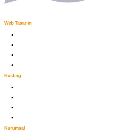
Web Tasarım
Kişisel Web Sitesi
Kurumsal Web Site
Şirket Web Sitesi
Profesyonel Web Site
Hosting
Bireysel Hosting
Kurumsal Hosting
Profesyonel Hosting
Radyo Hosting
Yeni
Kurumsal