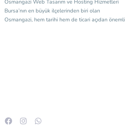
Osmangazi Web Tasarım ve Hosting Hizmetleri
Bursa’nın en büyük ilçelerinden biri olan
Osmangazi, hem tarihi hem de ticari açıdan önemli
Bilişim sektöründeki tecrübemizle; bireysel girişimcilerden
kurumsal firmalara kadar geniş bir müşteri kitlesine hizmet
veriyoruz.