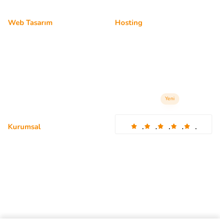
Web Tasarım
Hosting
Kişisel Web Sitesi
Bireysel Hosting
Kurumsal Web Site
Kurumsal Hosting
Şirket Web Sitesi
Profesyonel Hosting
Profesyonel Web Site
Radyo Hosting
Yeni
.
.
.
.
.
Kurumsal
4.98 Tavsiye eden kullanıcılar
Hakkımızda
Bursa Hosting
SSS
İstanbul Hosting
Ankara Hosting
Gizlilik Politikası
İzmir Hosting
Türkiye Hosting
İletişim