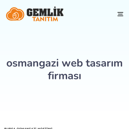
To
na
osmangazi web tasarım
firması