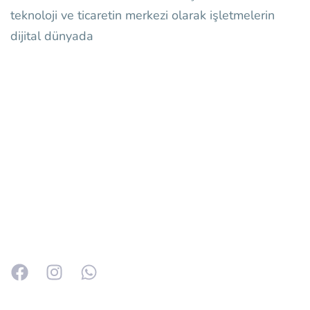
teknoloji ve ticaretin merkezi olarak işletmelerin
dijital dünyada
Bilişim sektöründeki tecrübemizle; bireysel girişimcilerden
kurumsal firmalara kadar geniş bir müşteri kitlesine hizmet
veriyoruz.