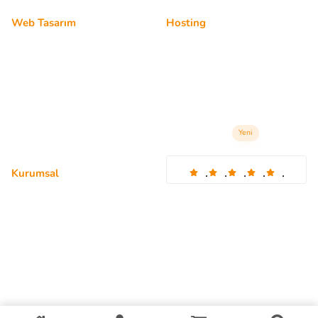
Web Tasarım
Hosting
Kişisel Web Sitesi
Bireysel Hosting
Kurumsal Web Site
Kurumsal Hosting
Şirket Web Sitesi
Profesyonel Hosting
Profesyonel Web Site
Radyo Hosting
Yeni
.
.
.
.
.
Kurumsal
4.98 Tavsiye eden kullanıcılar
Hakkımızda
Bursa Hosting
SSS
İstanbul Hosting
Ankara Hosting
Gizlilik Politikası
İzmir Hosting
Türkiye Hosting
İletişim