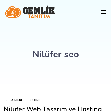
To
na
Nilüfer seo
BURSA NILÜFER HOSTING
Nilüfer Web Tasarım ve Hosting