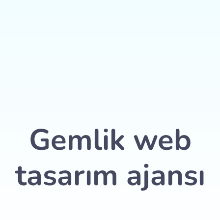
g
Bayi Hosting
Referanslar
Blog
Kurumsal
Gemlik web
tasarım ajansı