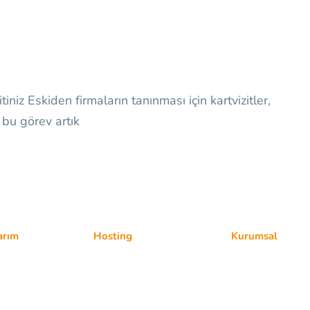
iniz Eskiden firmaların tanınması için kartvizitler,
 bu görev artık
arım
Hosting
Kurumsal
b Sitesi
Bireysel Hosting
Hakkımızda
 Web Site
Kurumsal Hosting
SSS