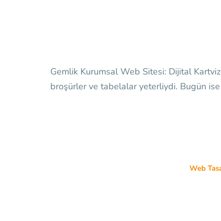
Gemlik Kurumsal Web Sitesi: Dijital Kartvizit
broşürler ve tabelalar yeterliydi. Bugün ise
Web Tas
Kişisel We
Bilişim sektöründeki tecrübemizle; bireysel
Kurumsal
girişimcilerden kurumsal firmalara kadar geniş